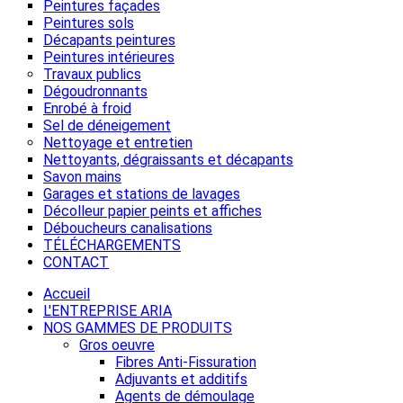
Peintures façades
Peintures sols
Décapants peintures
Peintures intérieures
Travaux publics
Dégoudronnants
Enrobé à froid
Sel de déneigement
Nettoyage et entretien
Nettoyants, dégraissants et décapants
Savon mains
Garages et stations de lavages
Décolleur papier peints et affiches
Déboucheurs canalisations
TÉLÉCHARGEMENTS
CONTACT
Accueil
L'ENTREPRISE ARIA
NOS GAMMES DE PRODUITS
Gros oeuvre
Fibres Anti-Fissuration
Adjuvants et additifs
Agents de démoulage