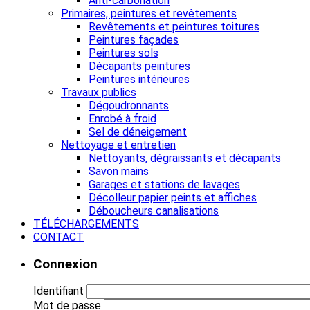
Anti-carbonation
Primaires, peintures et revêtements
Revêtements et peintures toitures
Peintures façades
Peintures sols
Décapants peintures
Peintures intérieures
Travaux publics
Dégoudronnants
Enrobé à froid
Sel de déneigement
Nettoyage et entretien
Nettoyants, dégraissants et décapants
Savon mains
Garages et stations de lavages
Décolleur papier peints et affiches
Déboucheurs canalisations
TÉLÉCHARGEMENTS
CONTACT
Connexion
Identifiant
Mot de passe