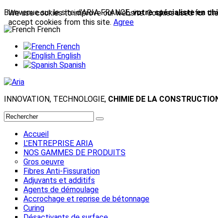
Bienvenue sur le site d'ARIA FRANCE,
votre spécialiste en ch
We use cookies to improve our website. Cookies used for the e
accept cookies from this site.
Agree
French
French
English
Spanish
INNOVATION, TECHNOLOGIE,
CHIMIE DE LA CONSTRUCTIO
Accueil
L'ENTREPRISE ARIA
NOS GAMMES DE PRODUITS
Gros oeuvre
Fibres Anti-Fissuration
Adjuvants et additifs
Agents de démoulage
Accrochage et reprise de bétonnage
Curing
Désactivants de surface