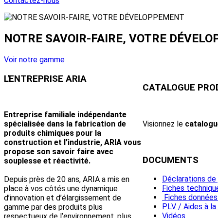
Contactez-nous
NOTRE SAVOIR-FAIRE, VOTRE DÉVEL
Voir notre gamme
L'ENTREPRISE
ARIA
CATALOGUE
PRO
Entreprise familiale indépendante
Visionnez le
catalogu
spécialisée dans la fabrication de
produits chimiques pour la
construction et l’industrie, ARIA vous
propose son savoir faire avec
DOCUMENTS
souplesse et réactivité.
Déclarations de
Depuis près de 20 ans, ARIA a mis en
Fiches techniqu
place à vos côtés une dynamique
Fiches données 
d’innovation et d’élargissement de
PLV / Aides à la
gamme par des produits plus
Vidéos
respectueux de l’environnement, plus