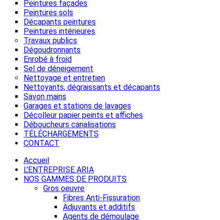
Peintures façades
Peintures sols
Décapants peintures
Peintures intérieures
Travaux publics
Dégoudronnants
Enrobé à froid
Sel de déneigement
Nettoyage et entretien
Nettoyants, dégraissants et décapants
Savon mains
Garages et stations de lavages
Décolleur papier peints et affiches
Déboucheurs canalisations
TÉLÉCHARGEMENTS
CONTACT
Accueil
L'ENTREPRISE ARIA
NOS GAMMES DE PRODUITS
Gros oeuvre
Fibres Anti-Fissuration
Adjuvants et additifs
Agents de démoulage