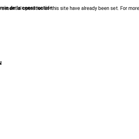
imie de la construction
ssential operation of this site have already been set. For more
N