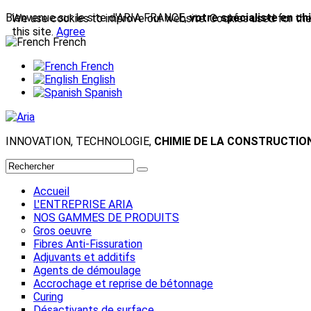
Bienvenue sur le site d'ARIA FRANCE,
votre spécialiste en ch
We use cookies to improve our website. Cookies used for the e
this site.
Agree
French
French
English
Spanish
INNOVATION, TECHNOLOGIE,
CHIMIE DE LA CONSTRUCTIO
Accueil
L'ENTREPRISE ARIA
NOS GAMMES DE PRODUITS
Gros oeuvre
Fibres Anti-Fissuration
Adjuvants et additifs
Agents de démoulage
Accrochage et reprise de bétonnage
Curing
Désactivants de surface