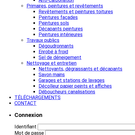
Anti-carbonation
Primaires, peintures et revêtements
Revêtements et peintures toitures
Peintures façades
Peintures sols
Décapants peintures
Peintures intérieures
Travaux publics
Dégoudronnants
Enrobé à froid
Sel de déneigement
Nettoyage et entretien
Nettoyants, dégraissants et décapants
Savon mains
Garages et stations de lavages
Décolleur papier peints et affiches
Déboucheurs canalisations
TÉLÉCHARGEMENTS
CONTACT
Connexion
Identifiant
Mot de passe