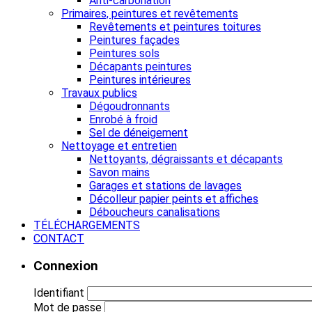
Anti-carbonation
Primaires, peintures et revêtements
Revêtements et peintures toitures
Peintures façades
Peintures sols
Décapants peintures
Peintures intérieures
Travaux publics
Dégoudronnants
Enrobé à froid
Sel de déneigement
Nettoyage et entretien
Nettoyants, dégraissants et décapants
Savon mains
Garages et stations de lavages
Décolleur papier peints et affiches
Déboucheurs canalisations
TÉLÉCHARGEMENTS
CONTACT
Connexion
Identifiant
Mot de passe