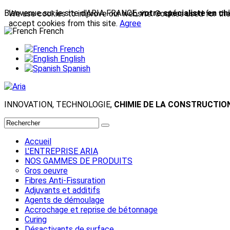
Bienvenue sur le site d'ARIA FRANCE,
votre spécialiste en ch
We use cookies to improve our website. Cookies used for the e
accept cookies from this site.
Agree
French
French
English
Spanish
INNOVATION, TECHNOLOGIE,
CHIMIE DE LA CONSTRUCTIO
Accueil
L'ENTREPRISE ARIA
NOS GAMMES DE PRODUITS
Gros oeuvre
Fibres Anti-Fissuration
Adjuvants et additifs
Agents de démoulage
Accrochage et reprise de bétonnage
Curing
Désactivants de surface