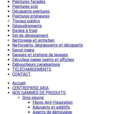
Peintures façades
Peintures sols
Décapants peintures
Peintures intérieures
Travaux publics
Dégoudronnants
Enrobé à froid
Sel de déneigement
Nettoyage et entretien
Nettoyants, dégraissants et décapants
Savon mains
Garages et stations de lavages
Décolleur papier peints et affiches
Déboucheurs canalisations
TÉLÉCHARGEMENTS
CONTACT
Accueil
L'ENTREPRISE ARIA
NOS GAMMES DE PRODUITS
Gros oeuvre
Fibres Anti-Fissuration
Adjuvants et additifs
Agents de démoulage