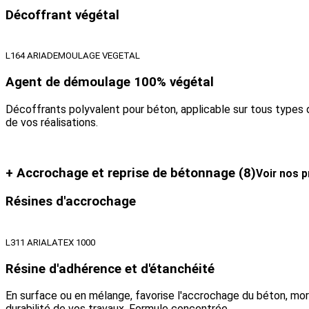
Décoffrant végétal
L164 ARIADEMOULAGE VEGETAL
Agent de démoulage 100% végétal
Décoffrants polyvalent pour béton, applicable sur tous types 
de vos réalisations.
+ Accrochage et reprise de bétonnage
(8)
Voir nos p
Résines d'accrochage
L311 ARIALATEX 1000
Résine d'adhérence et d'étanchéité
En surface ou en mélange, favorise l'accrochage du béton, morti
durabilité de vos travaux. Formule concentrée.