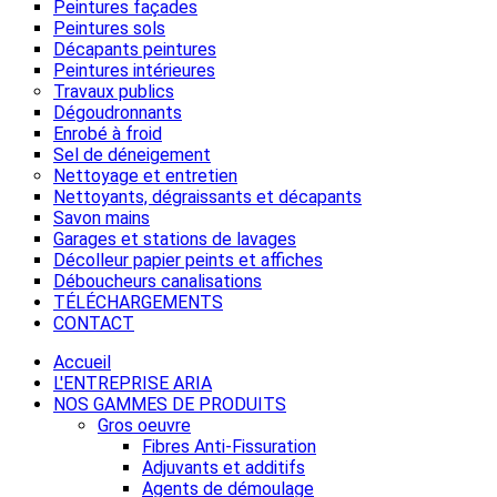
Peintures façades
Peintures sols
Décapants peintures
Peintures intérieures
Travaux publics
Dégoudronnants
Enrobé à froid
Sel de déneigement
Nettoyage et entretien
Nettoyants, dégraissants et décapants
Savon mains
Garages et stations de lavages
Décolleur papier peints et affiches
Déboucheurs canalisations
TÉLÉCHARGEMENTS
CONTACT
Accueil
L'ENTREPRISE ARIA
NOS GAMMES DE PRODUITS
Gros oeuvre
Fibres Anti-Fissuration
Adjuvants et additifs
Agents de démoulage