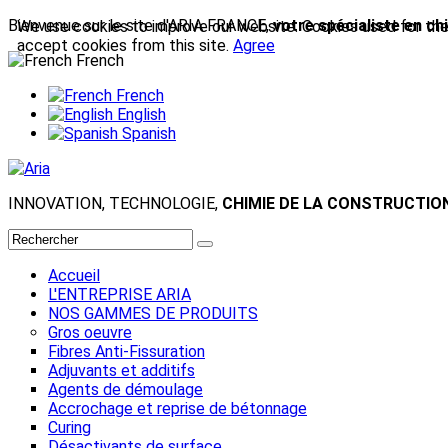
Bienvenue sur le site d'ARIA FRANCE,
votre spécialiste en ch
We use cookies to improve our website. Cookies used for the e
accept cookies from this site.
Agree
French
French
English
Spanish
INNOVATION, TECHNOLOGIE,
CHIMIE DE LA CONSTRUCTIO
Accueil
L'ENTREPRISE ARIA
NOS GAMMES DE PRODUITS
Gros oeuvre
Fibres Anti-Fissuration
Adjuvants et additifs
Agents de démoulage
Accrochage et reprise de bétonnage
Curing
Désactivants de surface