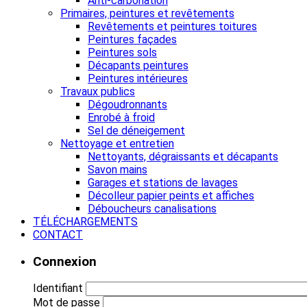
Anti-carbonation
Primaires, peintures et revêtements
Revêtements et peintures toitures
Peintures façades
Peintures sols
Décapants peintures
Peintures intérieures
Travaux publics
Dégoudronnants
Enrobé à froid
Sel de déneigement
Nettoyage et entretien
Nettoyants, dégraissants et décapants
Savon mains
Garages et stations de lavages
Décolleur papier peints et affiches
Déboucheurs canalisations
TÉLÉCHARGEMENTS
CONTACT
Connexion
Identifiant
Mot de passe