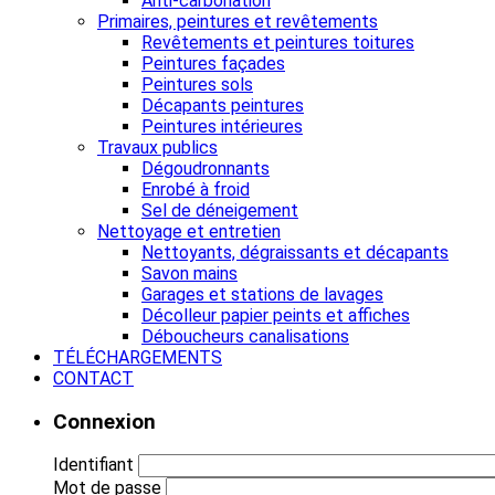
Anti-carbonation
Primaires, peintures et revêtements
Revêtements et peintures toitures
Peintures façades
Peintures sols
Décapants peintures
Peintures intérieures
Travaux publics
Dégoudronnants
Enrobé à froid
Sel de déneigement
Nettoyage et entretien
Nettoyants, dégraissants et décapants
Savon mains
Garages et stations de lavages
Décolleur papier peints et affiches
Déboucheurs canalisations
TÉLÉCHARGEMENTS
CONTACT
Connexion
Identifiant
Mot de passe