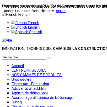
Bienvenue sur le site d'ARIA FRANCE,
votre spécialiste en ch
We use cookies to improve our website. Cookies used for the e
accept cookies from this site.
Agree
French
French
English
Spanish
INNOVATION, TECHNOLOGIE,
CHIMIE DE LA CONSTRUCTIO
Accueil
L'ENTREPRISE ARIA
NOS GAMMES DE PRODUITS
Gros oeuvre
Fibres Anti-Fissuration
Adjuvants et additifs
Agents de démoulage
Accrochage et reprise de bétonnage
Curing
Désactivants de surface