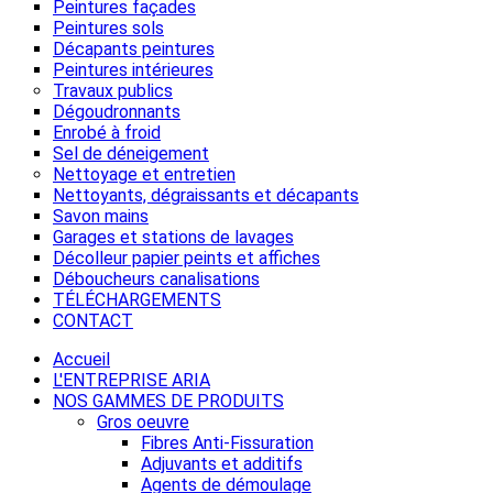
Peintures façades
Peintures sols
Décapants peintures
Peintures intérieures
Travaux publics
Dégoudronnants
Enrobé à froid
Sel de déneigement
Nettoyage et entretien
Nettoyants, dégraissants et décapants
Savon mains
Garages et stations de lavages
Décolleur papier peints et affiches
Déboucheurs canalisations
TÉLÉCHARGEMENTS
CONTACT
Accueil
L'ENTREPRISE ARIA
NOS GAMMES DE PRODUITS
Gros oeuvre
Fibres Anti-Fissuration
Adjuvants et additifs
Agents de démoulage